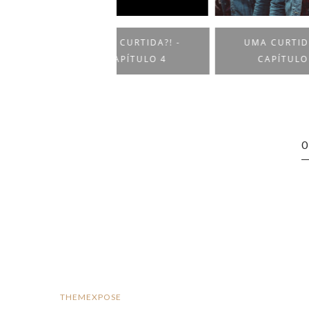
UMA CURTIDA?! -
UMA CURTIDA?! -
U
CAPÍTULO 4
CAPÍTULO 3
THEMEXPOSE