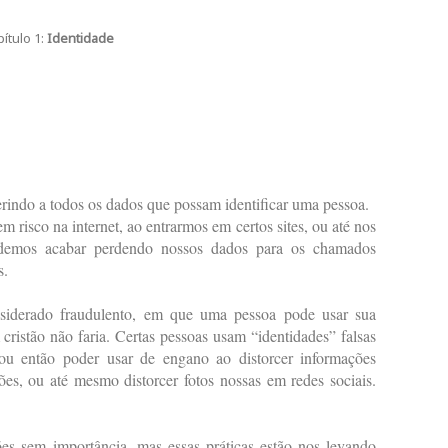
pítulo 1:
Identidade
rindo a todos os dados que possam identificar uma pessoa.
 risco na internet, ao entrarmos em certos sites, ou até nos
podemos acabar perdendo nossos dados para os chamados
s.
siderado fraudulento, em que uma pessoa pode usar sua
 cristão não faria. Certas pessoas usam “identidades” falsas
, ou então poder usar de engano ao distorcer informações
es, ou até mesmo distorcer fotos nossas em redes sociais.
es sem importância, mas essas práticas estão nos levando